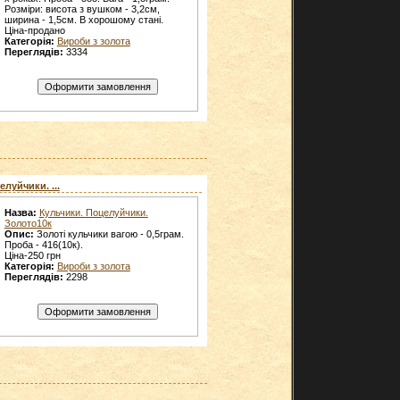
Розміри: висота з вушком - 3,2см,
ширина - 1,5см. В хорошому стані.
Ціна-продано
Категорія:
Вироби з золота
Переглядів:
3334
луйчики. ...
Назва:
Кульчики. Поцелуйчики.
Золото10к
Опис:
Золоті кульчики вагою - 0,5грам.
Проба - 416(10к).
Ціна-250 грн
Категорія:
Вироби з золота
Переглядів:
2298