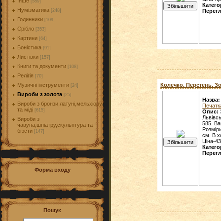
Інше
[589]
Катего
Нумізматика
[248]
Перегл
Годинники
[109]
Срібло
[353]
Картини
[64]
Боністика
[91]
Листівки
[157]
Книги та документи
[108]
Релігія
[70]
Музичні інструменти
Колечко. Перстень. Зо
[24]
Вироби з золота
[25]
Назва:
Вироби з бронзи,латуні,мельхіору
Печатк
та міді
[615]
Опис:
Львівс
Вироби з
585. Ва
чавуна,шпіатру,скульптура та
Розмір
бюсти
[147]
см. В 
Ціна-43
Катего
Перегл
Форма входу
Пошук