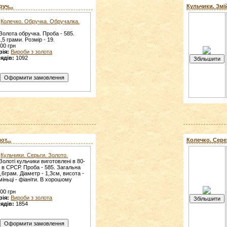
уч...
Кульчики. Змій
Колечко. Обручка. Обручалка.
Золота обручка. Проба - 585.
1,5 грами. Розмір - 19.
00 грн
рія:
Вироби з золота
ядів:
1092
т...
Колечко. Сереж
Кульчики. Серьги. Золото.
Золоті кульчики виготовлені в 80-
 в СРСР. Проба - 585. Загальна
5,6грам. Діаметр - 1,3см, висота -
іньці - фіаніти. В хорошому
00 грн
рія:
Вироби з золота
ядів:
1854