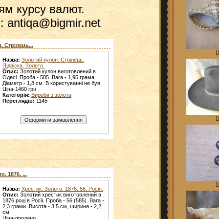
ям курсу валют.
: antiqa@bigmir.net
 Стрілець...
[
Назва:
Золотий кулон. Стрілець.
Підвіска. Золото.
Опис:
Золотий кулон виготовлений в
Одесі. Проба - 585. Вага - 1,95 грама.
Діаметр - 1,8 см. В користуванні не був.
Ціна-1460 грн
Категорія:
Вироби з золота
Переглядів:
1145
[
. 1876. ...
[
Назва:
Хрестик. Золото. 1876. 56. Росія.
Опис:
Золотий хрестик виготовлений в
1876 році в Росії. Проба - 56 (585). Вага -
2,3 грами. Висота - 3,5 см, ширина - 2,2
см.
Ціна-продано