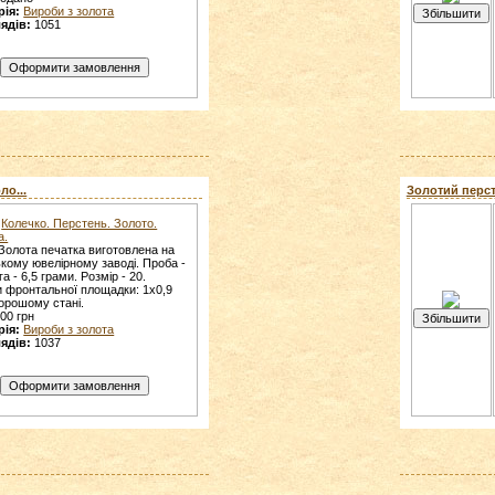
рія:
Вироби з золота
ядів:
1051
ло...
Золотий персте
Колечко. Перстень. Золото.
а.
Золота печатка виготовлена на
ькому ювелірному заводі. Проба -
га - 6,5 грами. Розмір - 20.
и фронтальної площадки: 1х0,9
хорошому стані.
00 грн
рія:
Вироби з золота
ядів:
1037