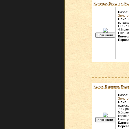
Колечко. Бурштин. Кол
Назва:
Золото
Опис:
вставк
СРСР. П
4,7грам
Ціна-28
Катего
Перегл
Кулон. Бурштин. Подве
Назва:
Золото
Опис:
підвіс
70-х ро
5,6грам
хорошо
Ціна-п
Катего
Перегл