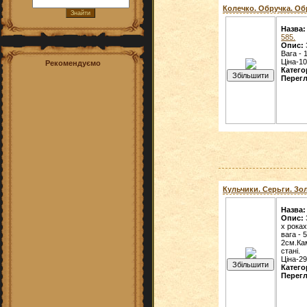
Колечко. Обручка. Обр
Назва:
585.
Опис:
Вага - 
Ціна-10
Рекомендуємо
Катего
Перегл
Кульчики. Серьги. Золо
Назва:
Опис:
х роках
вага - 
2см.Кам
стані.
Ціна-29
Катего
Перегл