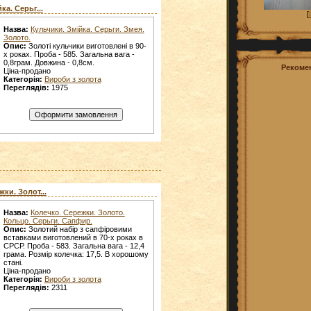
ка. Серьг...
[
Назва:
Кульчики. Змійка. Серьги. Змея.
Золото.
Опис:
Золоті кульчики виготовлені в 90-
х роках. Проба - 585. Загальна вага -
0,8грам. Довжина - 0,8см.
Рекоме
Ціна-продано
Категорія:
Вироби з золота
Переглядів:
1975
ки. Золот...
Назва:
Колечко. Сережки. Золото.
Кольцо. Серьги. Сапфир.
Опис:
Золотий набір з сапфіровими
вставками виготовлений в 70-х роках в
СРСР. Проба - 583. Загальна вага - 12,4
грама. Розмір колечка: 17,5. В хорошому
стані.
Ціна-продано
Категорія:
Вироби з золота
Переглядів:
2311