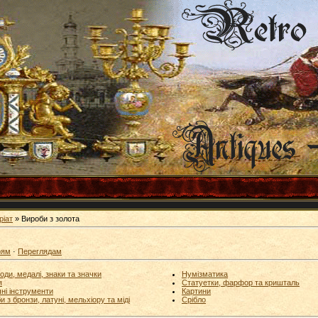
ріат
» Вироби з золота
рям
·
Переглядам
оди, медалі, знаки та значки
Нумізматика
я
Статуетки, фарфор та кришталь
ні інструменти
Картини
и з бронзи, латуні, мельхіору та міді
Срібло