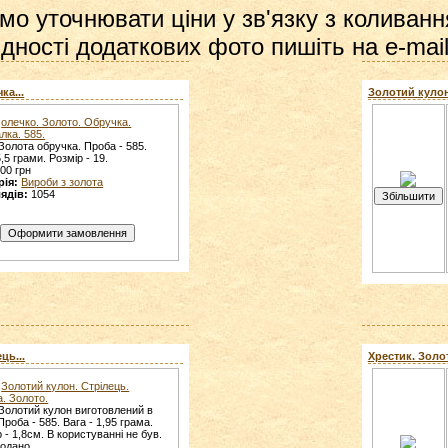
мо уточнювати ціни у зв'язку з коливанн
дності додаткових фото пишіть на e-mail
ка...
Золотий кулон.
олечко. Золото. Обручка.
лка. 585.
Золота обручка. Проба - 585.
5,5 грами. Розмір - 19.
00 грн
рія:
Вироби з золота
ядів:
1054
ць...
Хрестик. Золото
Золотий кулон. Стрілець.
а. Золото.
Золотий кулон виготовлений в
Проба - 585. Вага - 1,95 грама.
 - 1,8см. В користуванні не був.
родано