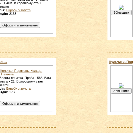
 - 1,4см. В хорошому стані.
родано
рія:
Вироби з золота
ядів:
2133
ль...
Кульчики. Поце
Колечко. Перстень. Кольцо.
. Печатка.
Золота печатка. Проба - 585. Вага
 Розмір - 21. В хорошому стані.
00 грн
рія:
Вироби з золота
ядів:
1760