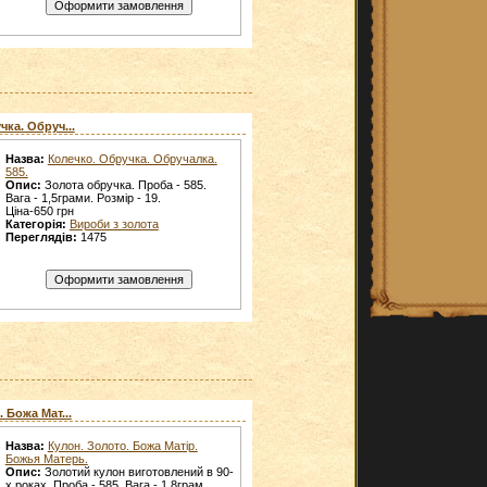
ка. Обруч...
Назва:
Колечко. Обручка. Обручалка.
585.
Опис:
Золота обручка. Проба - 585.
Вага - 1,5грами. Розмір - 19.
Ціна-650 грн
Категорія:
Вироби з золота
Переглядів:
1475
 Божа Мат...
Назва:
Кулон. Золото. Божа Матір.
Божья Матерь.
Опис:
Золотий кулон виготовлений в 90-
х роках. Проба - 585. Вага - 1,8грам.