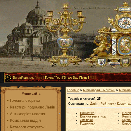
Ви увійшли як
Гість
|
Група
"
Гості
"
Вітаю Вас
Гість
|
RSS
Головна
»
Антикваріат - магазин
»
Антиква
Меню сайта
Товарів в категорії
:
25
Головна сторінка
Сортувати по
:
Даті
·
Рейтингу
·
Комента
Квартири подобово Львів
Боністика
Нагор
Антикваріат-магазин
Воєнна тематика
Релігі
Листівки
Музич
Комісійний відділ
Годинники
Вироб
Каталоги статуеток і