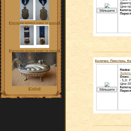
Діаметр
Ціна-п
Катего
Перегл
[
Нагороди,медалі,знаки та значки
]
[
Нагороди,медалі,знаки та значки
]
Колечко. Перстень. Ко
Назва:
Золото
Опис:
- 5,2г.
Ціна-20
Катего
[
Срібло
]
Перегл