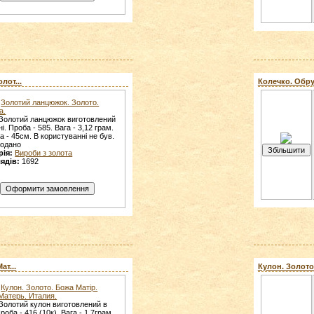
лот...
Колечко. Обруч
Золотий ланцюжок. Золото.
а.
Золотий ланцюжок виготовлений
ні. Проба - 585. Вага - 3,12 грам.
 - 45см. В користуванні не був.
родано
рія:
Вироби з золота
ядів:
1692
ат...
Кулон. Золото.
Кулон. Золото. Божа Матір.
Матерь. Италия.
Золотий кулон виготовлений в
 Проба - 416 (10к). Вага - 1,7грам.