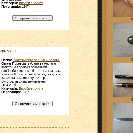
Категорія:
Вироби з золота
Переглядів:
1107
[
нь 583. З...
[
Назва:
Золотий перстень 583. Золото.
Опис:
Перстень з білого та жовтого
золота 583 проби з осколками
необроблених алмазів та топазом, вага
алмазів 0,6 карат, вага топазу 2 карата,
загальна вага виробу 2,81 гр.
Виготовлявся на замовлення.
Ціна-270$
Категорія:
Вироби з золота
Переглядів:
1332
[