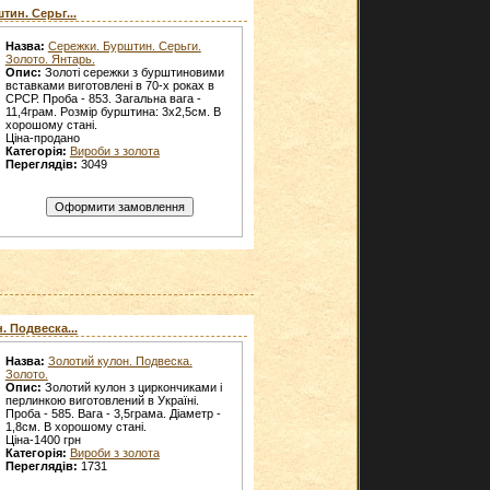
тин. Серьг...
Назва:
Сережки. Бурштин. Серьги.
Золото. Янтарь.
Опис:
Золоті сережки з бурштиновими
вставками виготовлені в 70-х роках в
СРСР. Проба - 853. Загальна вага -
11,4грам. Розмір бурштина: 3х2,5см. В
хорошому стані.
Ціна-продано
Категорія:
Вироби з золота
Переглядів:
3049
. Подвеска...
Назва:
Золотий кулон. Подвеска.
Золото.
Опис:
Золотий кулон з циркончиками і
перлинкою виготовлений в Україні.
Проба - 585. Вага - 3,5грама. Діаметр -
1,8см. В хорошому стані.
Ціна-1400 грн
Категорія:
Вироби з золота
Переглядів:
1731