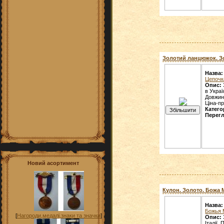
Золотий ланцюжок. Зо
Назва:
Цепочк
Опис:
в Украї
Довжина
Ціна-п
Катего
Перегл
Новий асортимент
Кулон. Золото. Божа М
Назва:
Божья 
[
Нагороди,медалі,знаки та значки
]
Опис:
Італії.