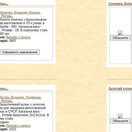
ьц...
Сережки. Бурш
Колечко. Бурштин. Кольцо.
. Янтарь.
Золоте колечко з бурштиновою
ою виготовлене в 70-х роках в
роба - 583. Загальна вага -
. Розмір - 18. В хорошому стані.
00 грн
рія:
Вироби з золота
ядів:
2857
ск...
Золотий кулон
Кулон. Бурштин. Подвеска.
. Янтарь.
Бурштиновий кулон з золотою
кою для ланцюжка виготовлений
ках в СРСР. Загальна вага -
. Розмір бурштина: 3х2,5х1см. В
му стані.
родано
рія:
Вироби з золота
ядів:
2212