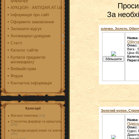
фарфору
Проси
АУКЦІОН - ANTIQAR.AT.UA
За необхі
Інформація про сайт
Оформити замовлення
Залишити відгук
олечко. Золото. Обруч
Антикваріат-довідник
Назва:
Обруча
Статті
Опис:
Вага - 
Каталог сайтів
Ціна-45
Катего
Купівля предметів
Перегл
антикваріату
Вебмайстрам
Форум
Контактна інформація
Категорії
Золотий кулон. Стріле
Воєнна тематика
[129]
Назва:
Статуетки,фарфор та кришталь
Підвіск
[554]
Опис:
Нагороди,медалі,знаки та значки
Одесі. 
[261]
Діаметр
Ціна-п