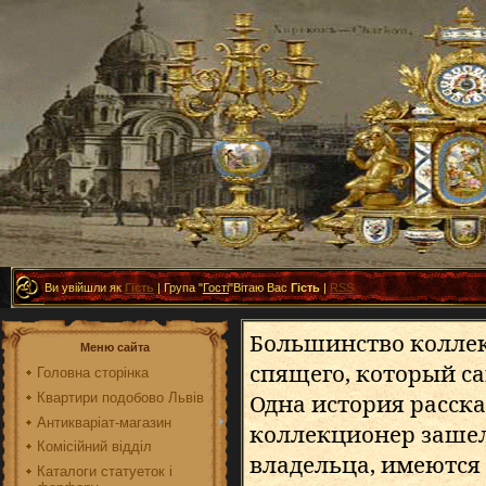
Ви увійшли як
Гість
|
Група
"
Гості
"
Вітаю Вас
Гість
|
RSS
Большинство коллек
Меню сайта
спящего, который са
Головна сторінка
Одна история расска
Квартири подобово Львів
Антикваріат-магазин
коллекционер зашел
Комісійний відділ
владельца, имеются 
Каталоги статуеток і