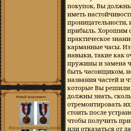
покупок, Вы должны
иметь настойчивост
проницательности, 
прибыль. Хорошим с
практическое знание
карманные часы. Из
навыки, такие как о
пружины и замена че
быть часовщиком, н
названия частей и ч
которые Вы решили 
должны знать, сколь
Новий асортимент
отремонтировать их 
стоить после устран
чтобы получить при
или отказаться от д
[
Нагороди,медалі,знаки та значки
]