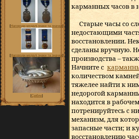
карманных часов в 
Старые часы со с
[
Нагороди,медалі,знаки та значки
]
недостающими частя
восстановлении. Не
сделаны вручную. Н
[
Нагороди,медалі,знаки та значки
]
производства – такж
Начните с
карманны
количеством камней
тяжелее найти к ним
недорогой карманн
[
Срібло
]
находится в рабочем
потренируйтесь с н
механизм, для кото
запасные части; и к
восстановлению час