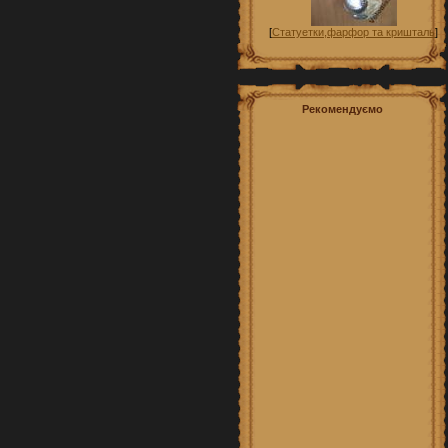
[
Статуетки,фарфор та кришталь
]
Рекомендуємо