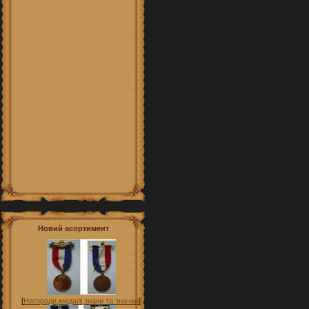
Новий асортимент
[
Нагороди,медалі,знаки та значки
]