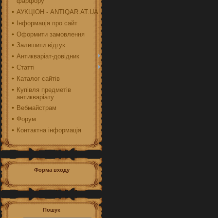
фарфору
АУКЦІОН - ANTIQAR.AT.UA
Інформація про сайт
Оформити замовлення
Залишити відгук
Антикваріат-довідник
Статті
Каталог сайтів
Купівля предметів
антикваріату
Вебмайстрам
Форум
Контактна інформація
Форма входу
Пошук