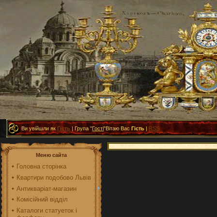
Ви увійшли як
Гість
|
Група
"
Гості
"
Вітаю Вас
Гість
|
RSS
Меню сайта
Головна сторінка
Квартири подобово Львів
Антикваріат-магазин
Комісійний відділ
Каталоги статуеток і