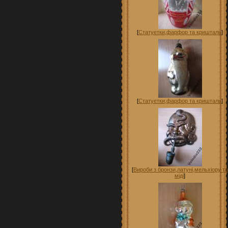
[
Статуетки,фарфор та кришталь
]
[
Статуетки,фарфор та кришталь
]
[
Вироби з бронзи,латуні,мельхіору та
міді
]