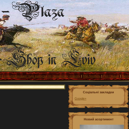
 идентификация года выпуска по серийному номеру
|
Мій профіль
|
Реєстрація
|
Вихі
Соціальні закладки
Google+
Новий асортимент