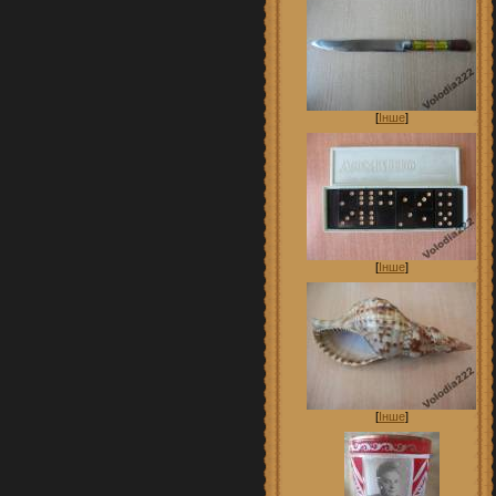
[
Інше
]
[
Інше
]
[
Інше
]