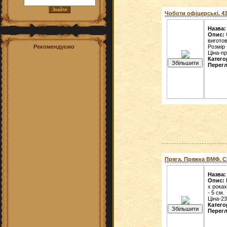
Чоботи офіцерські. 43.
Назва:
Опис:
виготов
Розмір 
Рекомендуємо
Ціна-п
Катего
Перегл
Пряга. Пряжка ВМФ. СР
Назва:
Опис:
х рока
- 5 см.
Ціна-23
Катего
Перегл