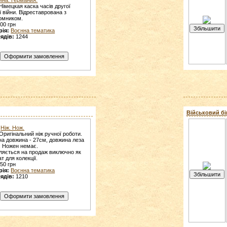
Німецкая каска часів другої
ї війни. Відреставрована з
омником.
00 грн
рія:
Воєнна тематика
ядів:
1244
Військовий бін
Ніж. Нож.
Оригінальний ніж ручної роботи.
на довжина - 27см, довжина леза
. Ножен немає.
ляється на продаж виключно як
т для колекції.
50 грн
рія:
Воєнна тематика
ядів:
1210