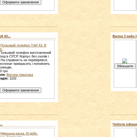
 43...
Вилка 3 рейх Н
Польовий телефон ТАИ 43. В
ю.
Польовий телефон виготовлений
році в СРСР. Корпус без сколів і
 На справність не перевірявся.
експонат прикрасить і поповнить
олекцію.
0 грн
рія:
Воєнна тематика
ядів:
1102
..
Чоботи офіцерсь
Німецька каска. ІІІ рейх.
ина. Германия.