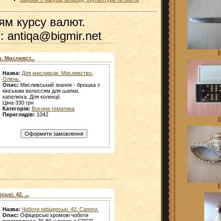
ям курсу валют.
: antiqa@bigmir.net
[
. Мисливст...
Назва:
Для мисливців. Мисливство.
Олень.
Опис:
Мисливський значок - брошка з
кінським волоссям для шапки,
капелюха. Для колекції.
Ціна-330 грн
Категорія:
Воєнна тематика
Переглядів:
1042
[
[
кі. 42. ...
Назва:
Чоботи офіцерські. 42. Сапоги.
Опис:
Офіцерські хромові чоботи
виготовлені в 70-80-х роках в СРСР.