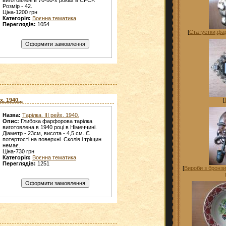
Розмір - 42.
Ціна-1200 грн
Категорія:
Воєнна тематика
Переглядів:
1054
[
Статуетки,фа
х. 1940...
[
Назва:
Тарілка. ІІІ рейх. 1940.
Опис:
Глибока фарфорова тарілка
виготовлена в 1940 році в Німеччині.
Діаметр - 23см, висота - 4,5 см. Є
потертості на поверхні. Сколів і тріщин
немає.
Ціна-730 грн
Категорія:
Воєнна тематика
Переглядів:
1251
[
Вироби з бронзи