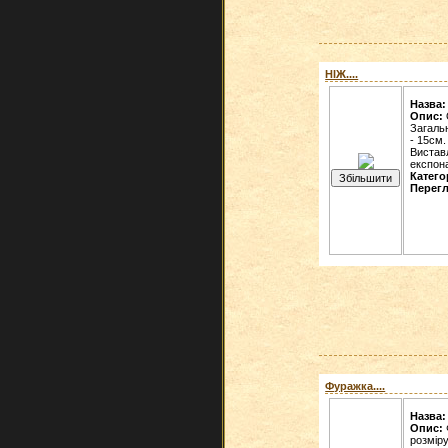
НІЖ....
Назва:
Опис:
Загаль
- 15см.
Вистав
експона
Катего
Перегл
Фуражка....
Назва:
Опис:
розміру