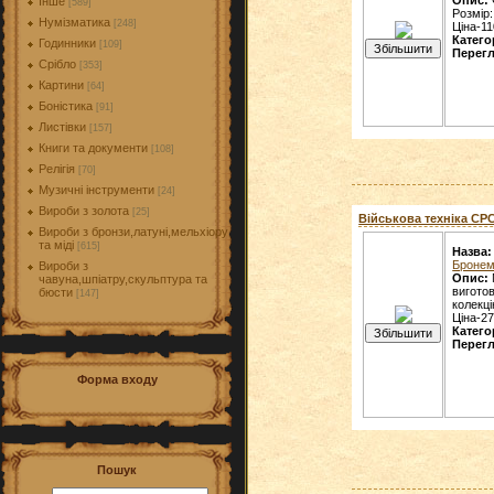
Інше
[589]
Розмір:
Нумізматика
[248]
Ціна-11
Катего
Годинники
[109]
Перегл
Срібло
[353]
Картини
[64]
Боністика
[91]
Листівки
[157]
Книги та документи
[108]
Релігія
[70]
Музичні інструменти
[24]
Вироби з золота
[25]
Військова техніка СРСР
Вироби з бронзи,латуні,мельхіору
та міді
[615]
Назва:
Бронем
Вироби з
Опис:
чавуна,шпіатру,скульптура та
виготов
бюсти
[147]
колекці
Ціна-27
Катего
Перегл
Форма входу
Пошук