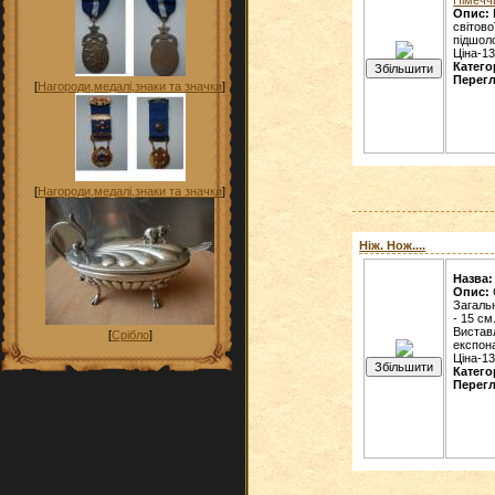
Опис:
світово
підшол
Ціна-13
Катего
Перегл
[
Нагороди,медалі,знаки та значки
]
[
Нагороди,медалі,знаки та значки
]
Ніж. Нож....
Назва:
Опис:
Загаль
- 15 см
Вистав
[
Срібло
]
експона
Ціна-13
Катего
Перегл