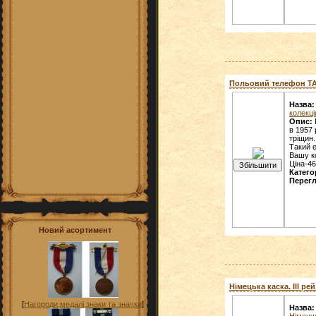
Польовий телефон ТАИ
Назва:
колекці
Опис:
в 1957 
тріщин.
Такий 
Вашу к
Ціна-46
Катего
Перегл
Новий асортимент
Німецька каска. ІІІ рей.
[
Нагороди,медалі,знаки та значки
]
Назва:
Німечч