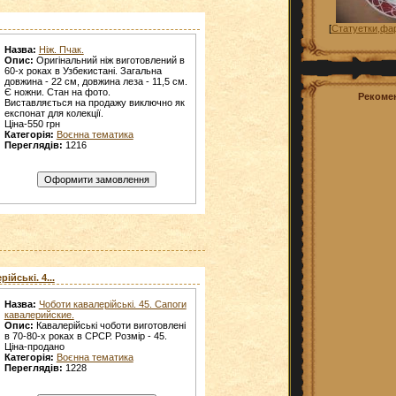
[
Статуетки,фа
Назва:
Ніж. Пчак.
Опис:
Оригінальний ніж виготовлений в
60-х роках в Узбекистані. Загальна
довжина - 22 см, довжина леза - 11,5 см.
Є ножни. Стан на фото.
Рекоме
Виставляється на продажу виключно як
експонат для колекції.
Ціна-550 грн
Категорія:
Воєнна тематика
Переглядів:
1216
ійські. 4...
Назва:
Чоботи кавалерійські. 45. Сапоги
кавалерийские.
Опис:
Кавалерійські чоботи виготовлені
в 70-80-х роках в СРСР. Розмір - 45.
Ціна-продано
Категорія:
Воєнна тематика
Переглядів:
1228