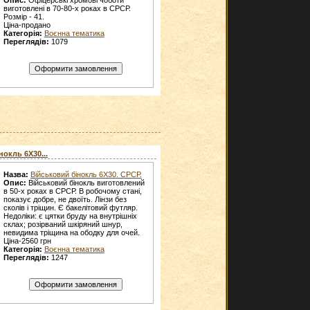
виготовлені в 70-80-х роках в СРСР.
Розмір - 41.
Ціна-продано
Категорія:
Воєнна тематика
Переглядів:
1079
окль 6X30...
Назва:
Військовий бінокль 6X30. СРСР.
Опис:
Військовий бінокль виготовлений
в 50-х роках в СРСР. В робочому стані,
показує добре, не двоїть. Лінзи без
сколів і тріщин. Є бакелітовий футляр.
Недоліки: є цятки бруду на внутрішніх
склах; розірваний шкіряний шнур,
невидима тріщина на ободку для очей.
Ціна-2560 грн
Категорія:
Воєнна тематика
Переглядів:
1247