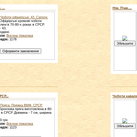
 ...
Ніж. Пчак....
Чоботи офіцерські. 43. Сапоги.
Офіцерські хромові чоботи
лені в 70-80-х роках в СРСР.
- 43.
родано
рія:
Воєнна тематика
ядів:
1178
СР...
Чоботи кавалер
Пряга. Пряжка ВМФ. СРСР.
Бронзова пряга виготовлена в 80-
х в СРСР. Довжина - 7 см, ширина
0 грн
рія:
Воєнна тематика
ядів:
1123