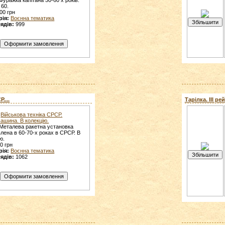
 60.
00 грн
рія:
Воєнна тематика
ядів:
999
....
Тарілка. ІІІ рей
Військова техніка СРСР.
ашина. В колекцію.
Металева ракетна установка
лена в 60-70-х роках в СРСР. В
ю.
0 грн
рія:
Воєнна тематика
ядів:
1062