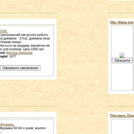
Ніж. Ніжка косу
НІЖ.
Оригінальний ніж ручної роботи.
на довжина - 27см, довжина леза
 Ножнів немає.
ляється на продажу виключно як
т для колекції. Ціна-1500 грн
рія:
Воєнна тематика
ядів:
1077
Підсумок. Патр
Фуражка.
Фуражка 50-60-х років, малого
.