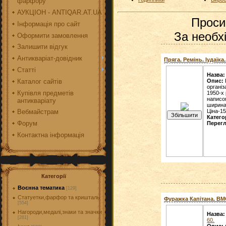
фарфору
АУКЦІОН - ANTIQAR.AT.UA
Проси
Інформація про сайт
За необхі
Оформити замовлення
Залишити відгук
Антикваріат-довідник
Пряга. Ремінь. Іудаїка..
Статті
Назва:
Каталог сайтів
Опис:
організ
Купівля предметів
1950-х
написо
антикваріату
ширина
Ціна-15
Вебмайстрам
Катего
Форум
Перегл
Контактна інформація
Категорії
Воєнна тематика
[129]
Статуетки,фарфор та кришталь
Фуражка Капітана. ВМС.
[554]
Нагороди,медалі,знаки та значки
Назва:
[261]
60.
Опис: