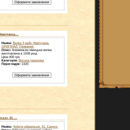
імеччина....
Назва:
Вилка 3 рейх Німеччина.
ОРИГІНАЛ. Германия.
Опис:
Алюмінієва німецька вилка
виготовлена в 1938 році.
Ціна-400 грн
Категорія:
Воєнна тематика
Переглядів:
1320
кі. 41. ...
Назва:
Чоботи офіцерські. 41. Сапоги.
Опис:
Офіцерські хромові чоботи