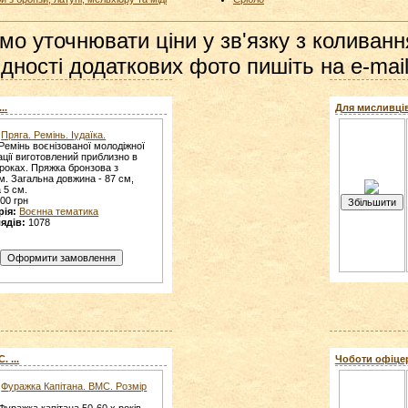
мо уточнювати ціни у зв'язку з коливанн
дності додаткових фото пишіть на e-mail
..
Для мисливців
Пряга. Ремінь. Іудаїка.
Ремінь воєнізованої молодіжної
ації виготовлений приблизно в
 роках. Пряжка бронзова з
м. Загальна довжина - 87 см,
 5 см.
00 грн
рія:
Воєнна тематика
ядів:
1078
 ...
Чоботи офіцерсь
Фуражка Капітана. ВМС. Розмір
Фуражка капітана 50-60 х років.