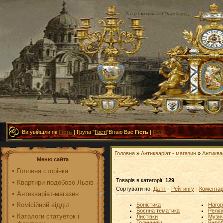
Ви увійшли як
Гість
|
Група
"
Гості
"
Вітаю Вас
Гість
|
RSS
Головна
»
Антикваріат - магазин
»
Антиква
Меню сайта
Головна сторінка
Товарів в категорії
:
129
Квартири подобово Львів
Сортувати по
:
Даті
·
Рейтингу
·
Комента
Антикваріат-магазин
Комісійний відділ
Боністика
Нагор
Воєнна тематика
Релігі
Каталоги статуеток і
Листівки
Музич
Годинники
Вироб