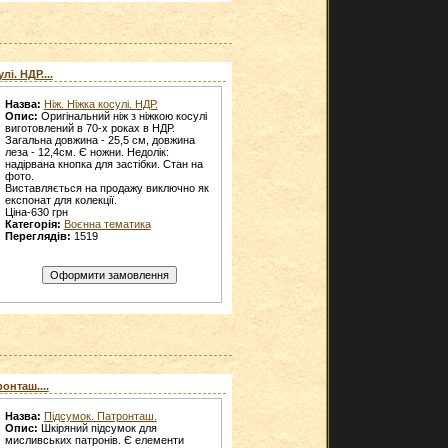
лі. НДР....
Назва:
Ніж. Ніжка косулі. НДР.
Опис:
Оригінальний ніж з ніжкою косулі
виготовлений в 70-х роках в НДР.
Загальна довжина - 25,5 см, довжина
леза - 12,4см. Є ножни. Недолік:
надірвана кнопка для застібки. Стан на
фото.
Виставляється на продажу виключно як
експонат для колекції.
Ціна-630 грн
Категорія:
Воєнна тематика
Переглядів:
1519
онташ....
Назва:
Підсумок. Патронташ.
Опис:
Шкіряний підсумок для
мисливських патронів. Є елементи