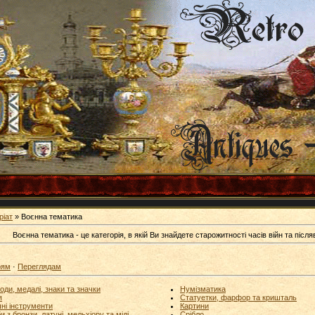
ріат
» Воєнна тематика
Воєнна тематика - це категорія, в якій Ви знайдете старожитності часів війн та після
рям
·
Переглядам
оди, медалі, знаки та значки
Нумізматика
я
Статуетки, фарфор та кришталь
ні інструменти
Картини
и з бронзи, латуні, мельхіору та міді
Срібло