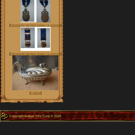
[
Нагороди,медалі,знаки та значки
]
[
Нагороди,медалі,знаки та значки
]
[
Срібло
]
Copyright Antiqar Y&V Corp © 2026