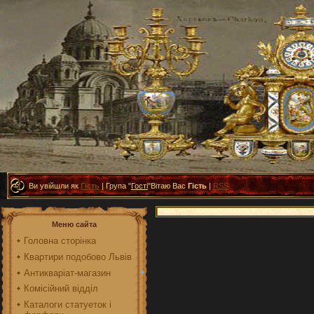
Ви увійшли як
Гість
|
Група
"
Гості
"
Вітаю Вас
Гість
|
RSS
Меню сайта
Головна сторінка
Квартири подобово Львів
Антикваріат-магазин
Комісійний відділ
Каталоги статуеток і