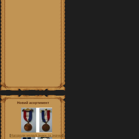
Новий асортимент
[
Нагороди,медалі,знаки та значки
]