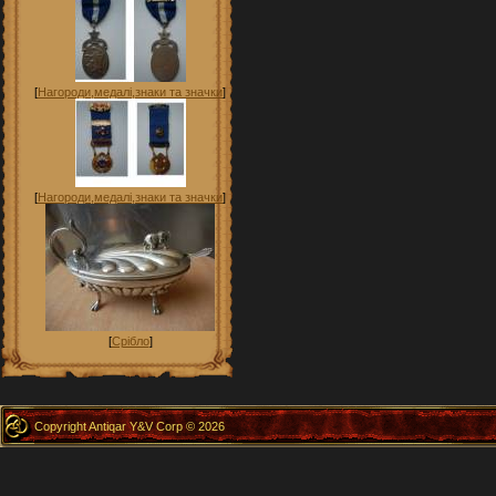
[
Нагороди,медалі,знаки та значки
]
[
Нагороди,медалі,знаки та значки
]
[
Срібло
]
Copyright Antiqar Y&V Corp © 2026