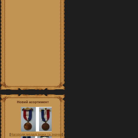
Новий асортимент
[
Нагороди,медалі,знаки та значки
]