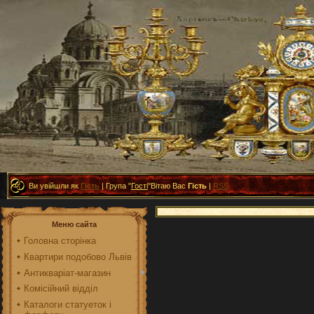
Ви увійшли як
Гість
|
Група
"
Гості
"
Вітаю Вас
Гість
|
RSS
Меню сайта
Головна сторінка
Квартири подобово Львів
Антикваріат-магазин
Комісійний відділ
Каталоги статуеток і